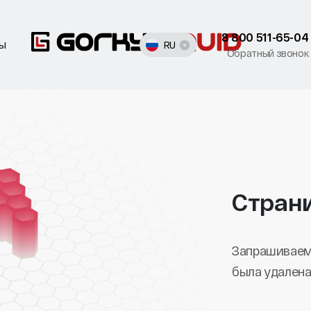
8 800 511-65-04
ты
RU
Обратный звонок
Стран
Запрашиваем
была удалена