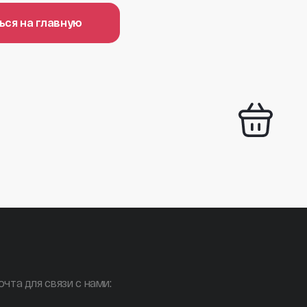
ься на главную
очта для связи с нами: