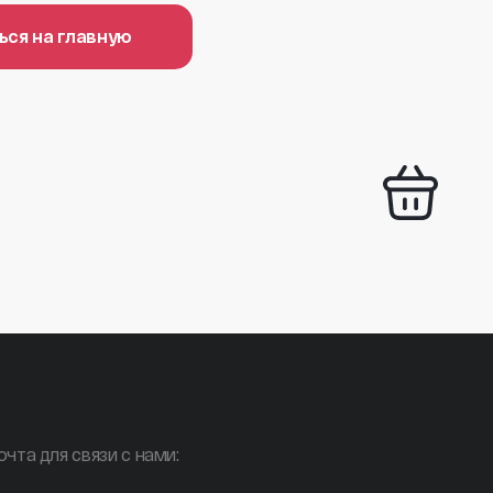
ься на главную
очта для связи с нами: