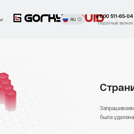
8 800 511-65-04
ты
RU
Обратный звонок
Стран
Запрашиваем
была удалена