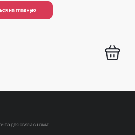
ься на главную
очта для связи с нами: