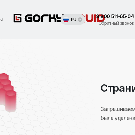
8 800 511-65-04
ты
RU
Обратный звонок
Стран
Запрашиваем
была удалена