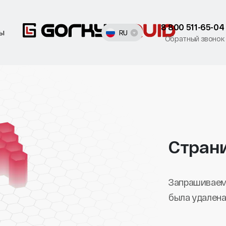
8 800 511-65-04
ты
RU
Обратный звонок
Стран
Запрашиваем
была удалена