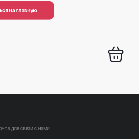
ься на главную
очта для связи с нами: