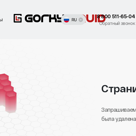
8 800 511-65-04
ты
RU
Обратный звонок
Стран
Запрашиваем
была удалена