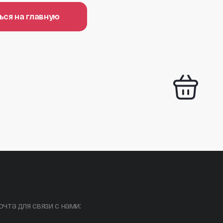
ься на главную
очта для связи с нами: